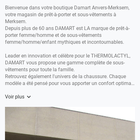
Antwerpen-
Bienvenue dans votre boutique Damart Anvers-Merksem,
Merksem
votre magasin de prêt-à-porter et sous-vêtements à
Merksem.
Depuis plus de 60 ans DAMART est LA marque de prêt-à-
porter femme/homme et de sous-vêtements
femme/homme/enfant mythiques et incontournables.
Leader en innovation et célèbre pour le THERMOLACTYL,
DAMART vous propose une gamme complète de sous-
vêtements pour toute la famille.
Retrouvez également l'univers de la chaussure. Chaque
modèle a été pensé pour vous apporter un confort optimal.
Vous trouverez forcément la paire qui vous convient dans
Voir plus
votre magasin Damart Anvers-Merksem.
L' équipe de la boutique Damart Anvers-Merksem sera ravie
de vous accueillir. Nos conseillères vous y attendent pour
vous accompagner chaleureusement dans votre shopping
à Merksem.
Elles pourront aussi vous faire découvrir les nouveautés et