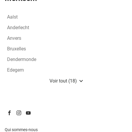
Aalst
Anderlecht
Anvers
Bruxelles
Dendermonde
Edegem
Heist-Op-Den-Berg
Voir tout (18)
de
points
de
vente
de
Damart
Aller
Aller
Aller
BE
sur
sur
sur
la
la
la
(ouvre
Qui sommes-nous