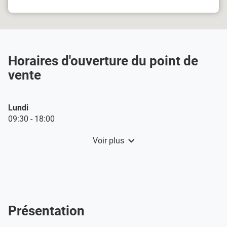
Antwerpen-
de
Merksem
vente
Damart
Antwerpen-
Merksem
Horaires d'ouverture du point de
vente
Horaires
Lundi
d'ouverture
09:30
-
18:00
d'aujourd'hui
Voir plus
et
les
horaires
d'ouverture
du
point
de
Présentation
vente
Damart