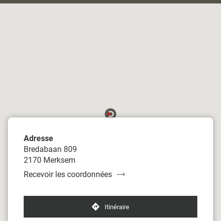
du
point
de
vente
Damart
Antwerpen-
Merksem
Adresse
Bredabaan 809
2170 Merksem
Recevoir les coordonnées
du
point
de
vente
Itinéraire
jusqu'au
Damart
point