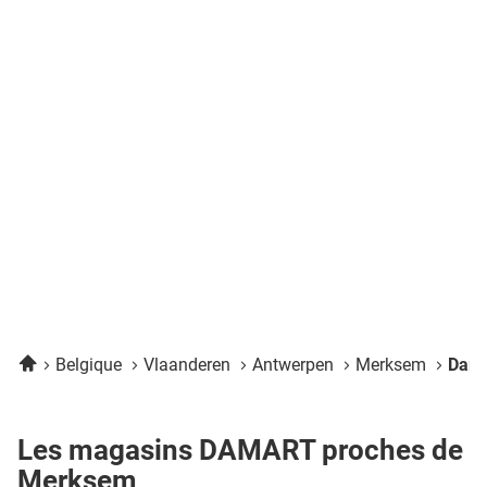
Accueil
Belgique
Vlaanderen
Antwerpen
Merksem
Dama
Les magasins DAMART proches de
Merksem