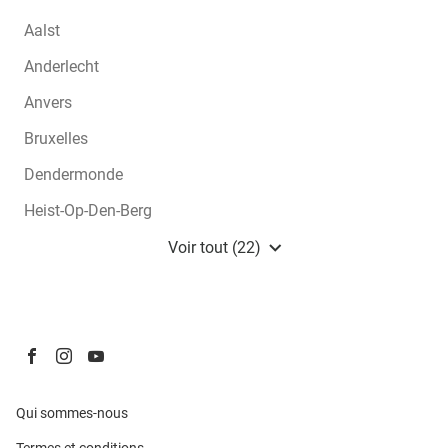
Aalst
Anderlecht
Anvers
Bruxelles
Dendermonde
Heist-Op-Den-Berg
Lochristi
Voir tout (22)
de
points
de
vente
de
Damart
Aller
Aller
Aller
BE
sur
sur
sur
la
la
la
(ouvre
Qui sommes-nous
page
page
page
dans
(ouvre