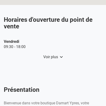
Damart
Ypres
Horaires d'ouverture du point de
vente
Horaires
Vendredi
d'ouverture
09:30
-
18:00
d'aujourd'hui
Voir plus
et
les
horaires
d'ouverture
du
point
de
Présentation
vente
Damart
Ypres
Bienvenue dans votre boutique Damart Ypres, votre