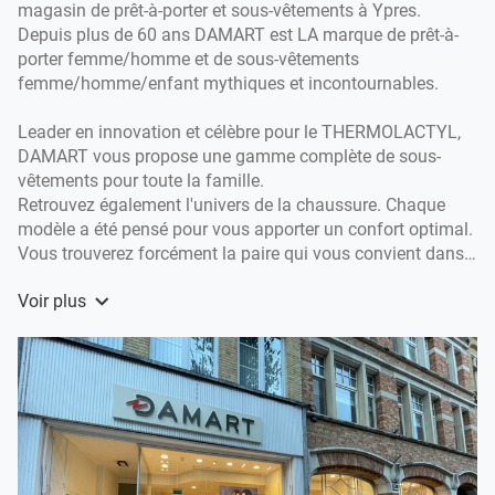
magasin de prêt-à-porter et sous-vêtements à Ypres.
Depuis plus de 60 ans DAMART est LA marque de prêt-à-
porter femme/homme et de sous-vêtements
femme/homme/enfant mythiques et incontournables.
Leader en innovation et célèbre pour le THERMOLACTYL,
DAMART vous propose une gamme complète de sous-
vêtements pour toute la famille.
Retrouvez également l'univers de la chaussure. Chaque
modèle a été pensé pour vous apporter un confort optimal.
Vous trouverez forcément la paire qui vous convient dans
votre magasin Damart Ypres.
Voir plus
L' équipe de la boutique Damart Ypres sera ravie de vous
accueillir. Nos conseillères vous y attendent pour vous
accompagner chaleureusement dans votre shopping à
Ypres.
Elles pourront aussi vous faire découvrir les nouveautés et
les dernières innovations DAMART.
A bientôt dans votre boutique Damart Ypres.