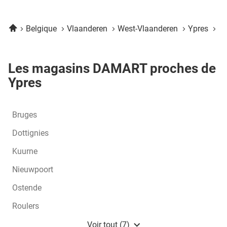
Accueil
Belgique
Vlaanderen
West-Vlaanderen
Ypres
Da
Les magasins DAMART proches de
Ypres
Bruges
Dottignies
Kuurne
Nieuwpoort
Ostende
Roulers
Waregem
Voir tout (7)