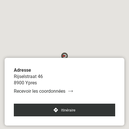
vente
Damart
Ypres
Adresse
Rijselstraat 46
8900 Ypres
Recevoir les coordonnées
du
point
de
vente
Itinéraire
jusqu'au
Damart
point
Ypres
de
vente