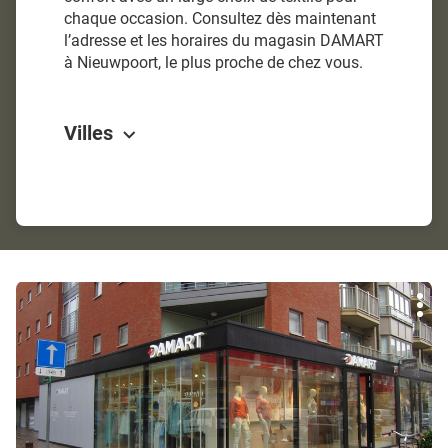
chaque occasion. Consultez dès maintenant
l’adresse et les horaires du magasin DAMART
à Nieuwpoort, le plus proche de chez vous.
Villes
Appuyer
Plu
sur
d'op
la
touche
ENTRÉE
pour
obtenir
de