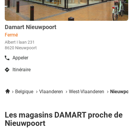
plus
amples
informations
Damart Nieuwpoort
Point
de
Fermé
vente
Albert I laan 231
:
8620 Nieuwpoort
Appeler
Afficher
le
Itinéraire
numéro
jusqu'au
de
point
téléphone
de
du
Accueil
Belgique
Vlaanderen
West-Vlaanderen
Nieuwpoor
vente
point
Damart
de
Nieuwpoort
vente
Damart
Les magasins DAMART proche de
Nieuwpoort
Nieuwpoort