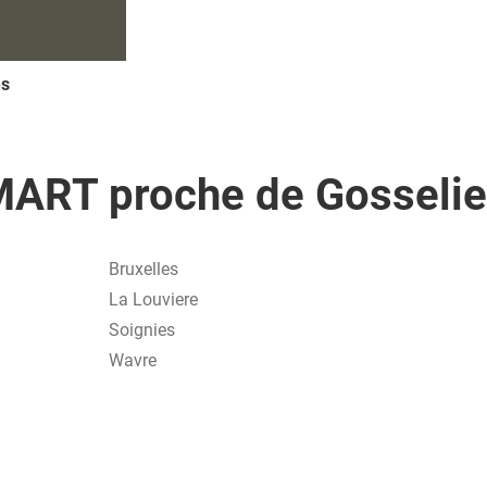
es
ART proche de Gosseli
Bruxelles
La Louviere
Soignies
Wavre