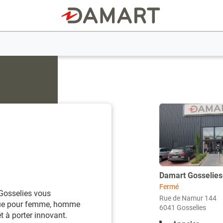
Appuyer
sur
la
touche
ENTRÉE
pour
obtenir
Damart Gosselies
Point
de
de
Fermé
osselies vous
plus
vente
Rue de Namur 144
rque pour femme, homme
amples
6041 Gosselies
:
 à porter innovant.
informations