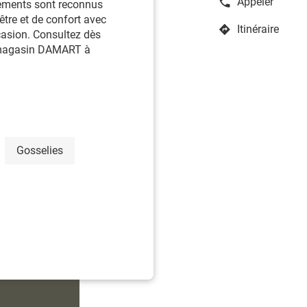
Appeler
tements sont reconnus
Afficher
être et de confort avec
le
Itinéraire
numéro
casion. Consultez dès
jusqu'au
de
u magasin DAMART à
point
téléphone
de
du
vente
point
Damart
de
Gosselies-
vente
Damart
City
Gosselies-
Nord
Gosselies
City
Nord