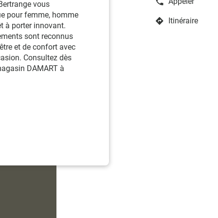
Appeler
ertrange vous
Afficher
le
rque pour femme, homme
Itinéraire
numéro
jusqu'au
 à porter innovant.
de
point
tements sont reconnus
téléphone
de
être et de confort avec
du
vente
casion. Consultez dès
point
Damart
u magasin DAMART à
de
Bertrange
vente
Damart
Bertrange