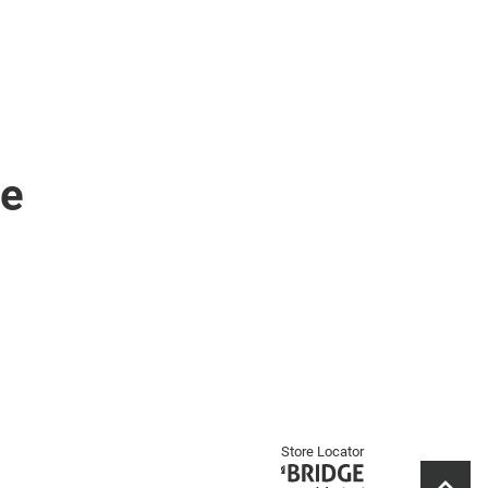
ge
Store Locator
(ouvre
dans