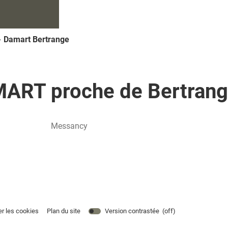
Damart Bertrange
ART proche de Bertran
Messancy
er les cookies
Plan du site
Version contrastée (
off
)