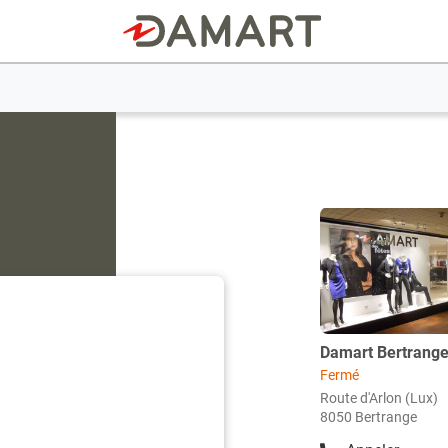
Appuyer
sur
la
touche
ENTRÉE
pour
obtenir
Damart Bertrang
Point
de
de
Fermé
plus
vente
Route d'Arlon (Lux)
amples
8050 Bertrange
:
informations