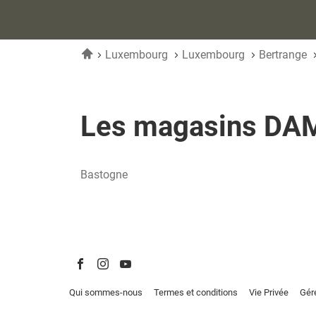
Accueil
Luxembourg
Luxembourg
Bertrange
Les magasins DAM
Bastogne
Aller
Aller
Aller
sur
sur
sur
(ouvre
(ouvre
(ouvre
Qui sommes-nous
Termes et conditions
Vie Privée
Gér
la
la
la
dans
dans
dans